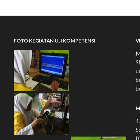
FOTO KEGIATAN UJI KOMPETENSI
VI
M
S
u
b
b
M
,
1
S
R