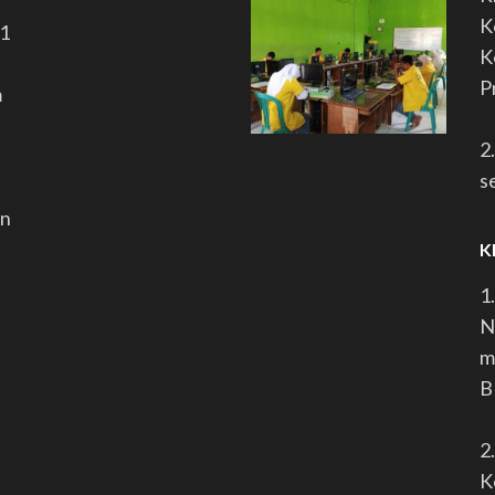
K
P1
K
P
m
2
s
an
K
1
N
m
B
2
K