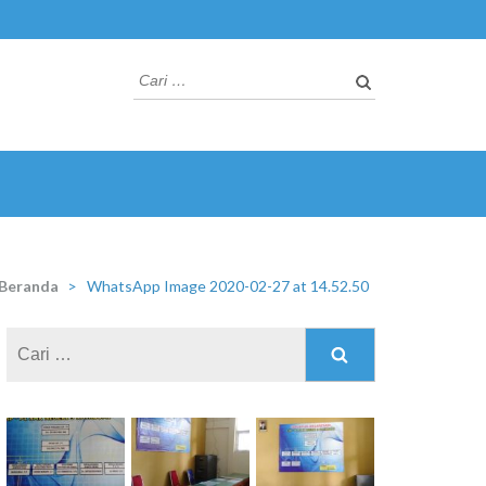
Cari
untuk:
Beranda
>
WhatsApp Image 2020-02-27 at 14.52.50
Cari
untuk: