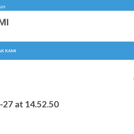
699
MI
K KAMI
27 at 14.52.50