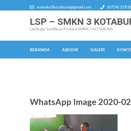
Lompat
esemka3kotabumi@gmail.com
(0724) 3293
ke
LSP – SMKN 3 KOTABU
konten
(Tekan
Lembaga Sertifikasi Profersi SMKN 3 KOTABUMI
Enter)
BERANDA
ASESOR
GALERI
KONTA
WhatsApp Image 2020-02-