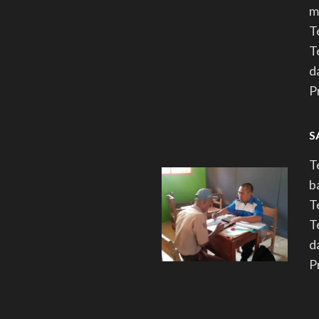
m
T
T
d
P
S
T
b
T
T
d
P